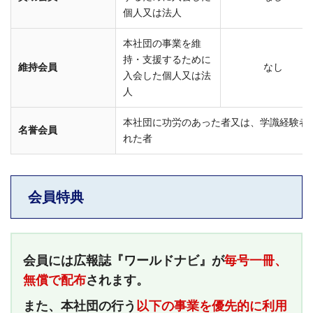
個人
又は法人
本社団の事業を維
持・支援するために
維持会員
なし
入会した個人
又は法
人
本社団に功労のあった者又は、学識経験者
名誉会員
れた者
会員特典
会員には広報誌『ワールドナビ』が
毎号一冊、
無償で配布
されます。
また、本社団の行う
以下の事業を優先的に利用