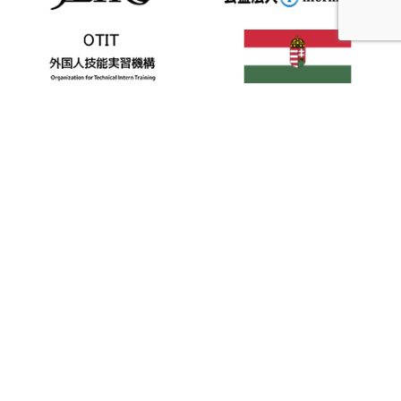
公益社団法人国際経済交流協会
〒105-0014 東京都港区芝三丁目6番9号
芝公園プラザビル3F
TEL:03-6452-9178 FAX:03-6452-9179
MAIL:
info@ieea.or.jp
HOME
特定技能外国人
特定技能外国人ドライバー
国際経済交流協会とは